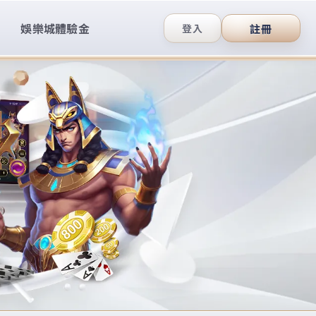
您帶來更多樂趣和愉悅，讓您宛如置身人間天堂，心靈徹底的釋放，
搜
搜
尋
尋
關
鍵
字: