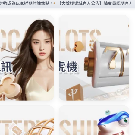
遊
頁面
av網站
press.vin
免費情色
情色
融
情色av
情色網
情色網站
t
歐美av
無碼av
色情網
色情網站
近期文章
城
零風險體驗博彩樂趣，usdt娛樂城體驗金好禮相
送