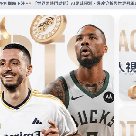
sdt娛樂城打造最安心的
裡，資安與資金安全是我們最重視的承諾，
Usdt娛樂城
採用金
保護每位會員的個人資料與交易紀錄，健全的財務體系確保提款
以毫無顧慮地享受遊戲帶來的樂趣，選擇信任，選擇專業，Usd
靠山，別再等待，現在就加入，參與我們的限時優惠活動，與全
尖上開啟您的富貴之路。
黃金濾鏡，在Usdt娛樂