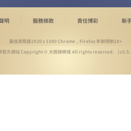
配色美學、客服回應的字字斟酌，到後台出金系統的微秒級優
以打造行業藝術品的標準來自我要求，我們深信，只有將玩家的
能在歲月的洗禮中屹立不搖，我們不斷引進最新的互動科技與最
遊戲，旨在為您呈現一個無可挑剔的數位博弈殿堂，選擇Usdt娛
負的博弈，更是一場高規格的感官奢華享受。
，這次換你當主角
人的娛樂城出金截圖，你是不是也心動了？與其羨慕別人，不如
城
大展身手！是全台玩家公認最容易爆分、最具公信力的線上娛
深玩家還是剛接觸的新手，我們都有最適合你的遊戲選擇，多種