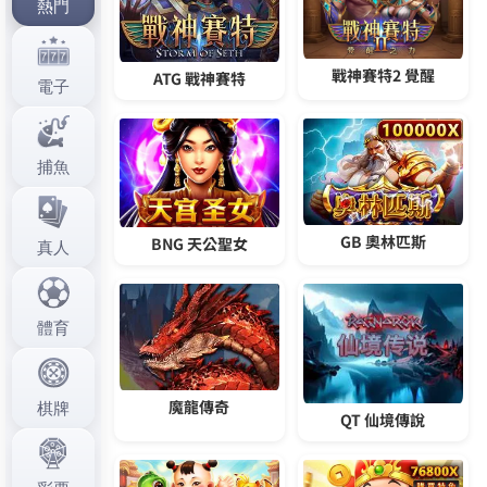
頂級的金流系統，存提款手續簡便、速度飛快，絕不
拖泥帶水，Usdt娛樂城不僅是一個遊戲平台，更是你
實現夢想的捷徑，現在加入，立刻領取限時體驗金，
用最少成本創造最高收益！
發
分
2026 年 6 月 29 日
Usdt娛樂城
佈
類
日
期:
下班後的極致娛樂，今晚給自
己一個變富的機會
忙碌了一整天，你需要的是一場能夠徹底釋放壓力、
同時又能帶來滿滿驚喜的娛樂體驗，
GoFun娛樂城
為
你打造了最頂級的線上博弈殿堂，我們打破傳統娛樂
城的限制，將最真實的賭場體驗搬進你的手機裡，高
畫質的真人視訊百家樂，彷彿讓你置身澳門奢華貴賓