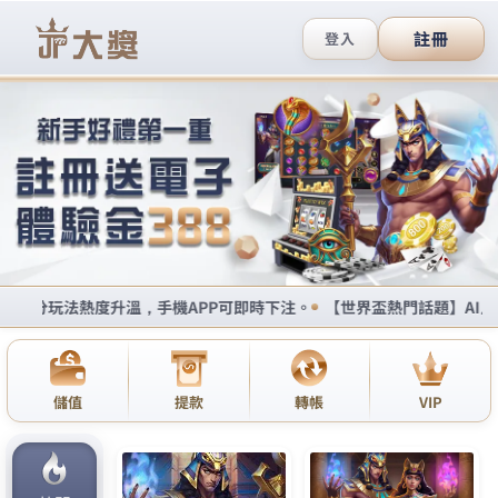
GoFun娛樂城資訊網站
別再羨慕別人中大獎，這次換
你當主角
每次看到網路上別人的娛樂城出金截圖，你是不是也
心動了？與其羨慕別人，不如自己來
Usdt娛樂城
大展
身手！是全台玩家公認最容易爆分、最具公信力的線
上娛樂平台，不論你是資深玩家還是剛接觸的新手，
我們都有最適合你的遊戲選擇，多種棋牌遊戲、精彩
的體育賽事轉播與投注，以及最受歡迎的彩票遊戲，
讓你隨時隨地都能享受中獎的樂趣，我們擁有業界最