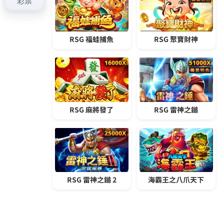
章:
彙整
2026 年 8 月
2026 年 7 月
2026 年 6 月
2026 年 5 月
2026 年 4 月
2026 年 3 月
2026 年 2 月
2026 年 1 月
2025 年 12 月
2025 年 11 月
2025 年 10 月
2025 年 9 月