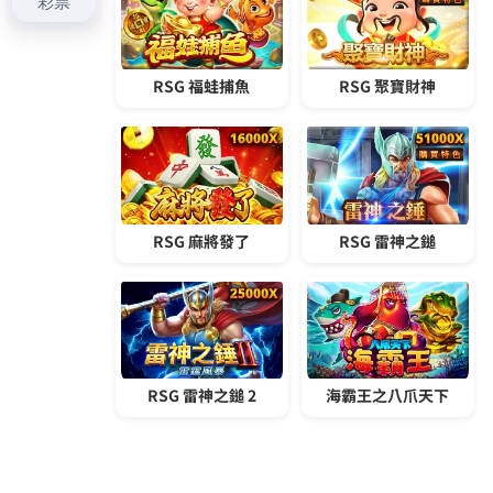
章:
彙整
2026 年 8 月
2026 年 7 月
2026 年 6 月
2026 年 5 月
2026 年 4 月
2026 年 3 月
2026 年 2 月
2026 年 1 月
2025 年 12 月
2025 年 11 月
2025 年 10 月
2025 年 9 月