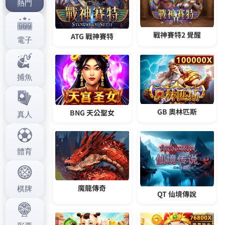
作
發
分
admin
2026 年 1 月 23 日
GoFun娛樂城
者
佈
類
日
期:
文
上一篇文章
章
Usdt娛樂城創意新遊速更，常玩常新
上
一
不厭倦
導
篇
覽
文
章:
下一篇文章
GoFun娛樂城資訊網站儲值加贈，娛
下
一
樂城usdt儲值越多赢面越大
篇
文
章: