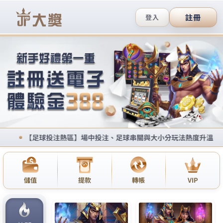
GoFun娛樂城資訊網站
GoFun娛樂城安全支付無憂，
資金往來更放心
在
GoFun娛樂城
中，平台對玩家的個資與資金安全皆
採銀行級防護標準，所有登入與交易均通過SSL256-
bit加密傳輸，並設置多重身份認證與交易驗證機制，
儲值與提領皆配備風控系統監控異常行為，確保玩家
帳戶不被盜用，平台亦定期進行安全審計與系統更
新，維持最高資安防護水準，讓PLAYERS能專注娛樂
而無後顧之憂。