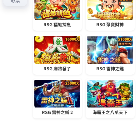
章:
彙整
2026 年 7 月
2026 年 6 月
2026 年 5 月
2026 年 4 月
2026 年 3 月
2026 年 2 月
2026 年 1 月
2025 年 12 月
2025 年 11 月
2025 年 10 月
2025 年 9 月
2025 年 8 月