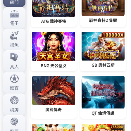
您的精彩遊戲之旅，享受無與倫比的遊戲體驗。
作
發
分
admin
2026 年 2 月 12 日
GoFun娛樂城
者
佈
類
日
期:
文
上一篇文章
章
Usdt娛樂城精緻的遊戲主題是打發時
上
一
間最好的選擇
導
篇
覽
文
章:
下一篇文章
Usdt娛樂城提供更加穩定、安全的博
下
一
弈體驗，滿足每一位玩家的需求
篇
文