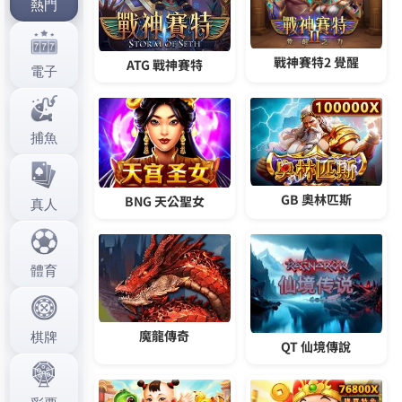
求贏錢的道路上，我們是您最堅實的後盾，為您的每
一筆投注保駕護航。
作
發
分
admin
2026 年 4 月 30 日
GoFun娛樂城
者
佈
類
日
期:
文
上一篇文章
章
usdt娛樂城限時註冊禮包即將截止
上
一
導
篇
覽
文
下一篇文章
章:
Usdt娛樂城領取新會員專屬禮遇開啟
下
一
紅包雨
篇
文