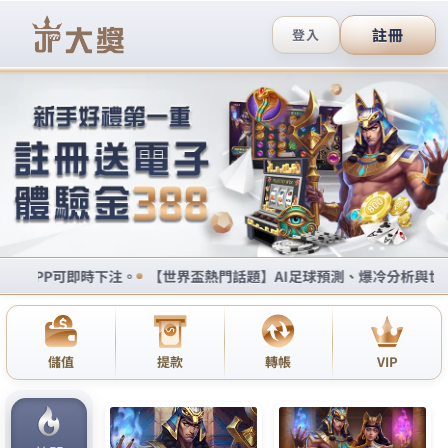
GoFun娛樂城資訊網站
GoFun娛樂城專業客服團隊與
您風雨同舟
在
GoFun娛樂城
，您永遠不是一個人在戰鬥，我們擁
有一支經過高強度訓練的專業客服團隊，全年無休24
小時為您服務，無論是遇到存款問題、規則疑惑還是
技術故障，只要一鍵諮詢，我們的人員將會在秒級時
間內給予回應，我們秉持客戶至上的服務準則，以溫
暖的語言與專業的態度解決您的每一個煩惱，GoFun
娛樂城相信，優質的服務是品牌長青的基石，在您追