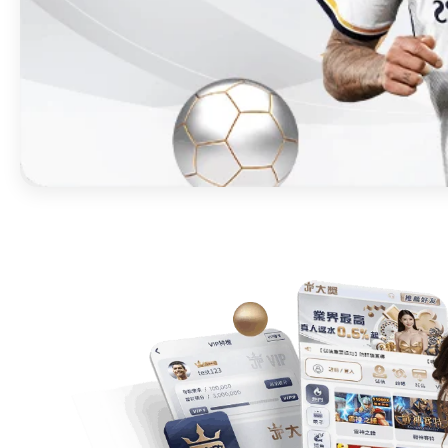
GoFun娛樂城結合創新科技
下
一
篇
文
章:
彙整
2026 年 8 月
2026 年 7 月
2026 年 6 月
2026 年 5 月
2026 年 4 月
2026 年 3 月
2026 年 2 月
2026 年 1 月
2025 年 12 月
2025 年 11 月