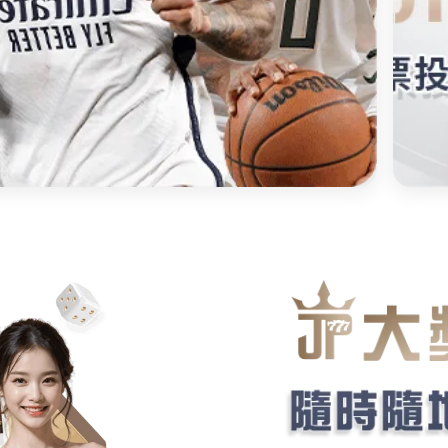
，帶來升級版娛樂享受