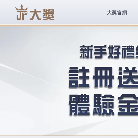
GoFun娛樂城資訊網站
GoFun娛樂城華人最愛的虛擬貨幣Usdt儲值平台，每日不間
保證是你寂寞的港灣, 性福的秘密基地。
虛擬貨幣存款，Go
援USDT交易