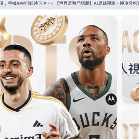
及，
虛擬貨幣娛樂城
領先業界支援USDT（泰達幣）存取款服務
能保障您的資金高度隱私，更能有效避免銀行風控問題，在
資訊網站，透過冷錢包進行充值，僅需數分鐘即可到帳，且享受1:1
手續費負擔，我們更針對使用虛擬貨幣的玩家推出專屬增值回
有優勢，極速提款，出金不拖欠，五分鐘到帳最給力。
禮遇開啟紅包雨