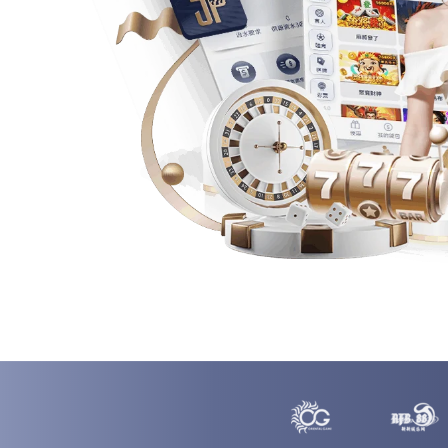
2025 年 10 月
2025 年 9 月
2025 年 8 月
2025 年 7 月
2025 年 6 月
2025 年 5 月
2025 年 4 月
2025 年 3 月
2025 年 2 月
2025 年 1 月
2024 年 12 月
2024 年 11 月
2024 年 10 月
2024 年 9 月
2024 年 8 月
2024 年 7 月
2024 年 6 月
2024 年 5 月
2024 年 4 月
2024 年 3 月
2024 年 2 月