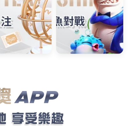
專業團隊24小時在線！GoFun娛樂城為你打造
零時差的尊榮服務
零風險體驗博彩樂趣，usdt娛樂城體驗金好禮相
送
選擇GoFun娛樂城，就是選擇最值得信賴的娛樂
夥伴
安全防護再升級，Usdt娛樂城打造最安心的遊戲
環境
近期留言