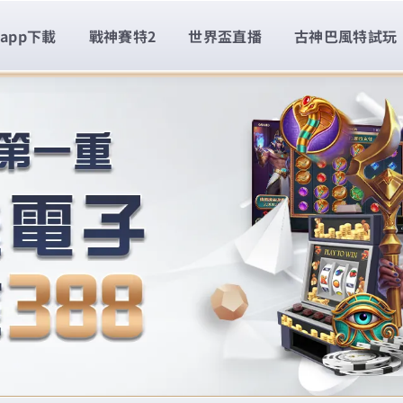
斷更新2020最新的線上av電影，推薦數以千計的免費色情影片每日更新將為
心！GoFun娛樂城全方