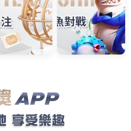
專業團隊24小時在線！GoFun娛樂城為你打造
零時差的尊榮服務
零風險體驗博彩樂趣，usdt娛樂城體驗金好禮相
送
選擇GoFun娛樂城，就是選擇最值得信賴的娛樂
夥伴
安全防護再升級，Usdt娛樂城打造最安心的遊戲
環境
近期留言