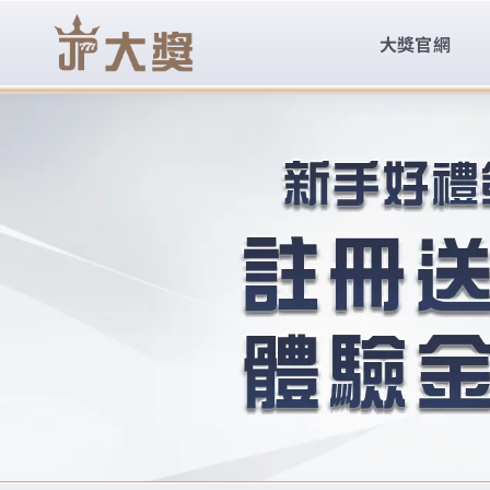
GoFun娛樂城資訊網站
GoFun娛樂城華人最愛的虛擬貨幣Usdt儲值平台，每日不間
保證是你寂寞的港灣, 性福的秘密基地。
玩得開心更要贏得安
防護打造博弈綠洲