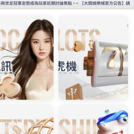
頁面
娛
av網站
press.vin
免費情色
，
情色
情色av
一
情色網
情色網站
歐美av
無碼av
色情網
色情網站
近期文章
守護你的每一分資產！Usdt娛樂城頂級資安防護
讓玩樂毫無後顧之憂