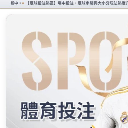
在充滿不確定性的
樂城
致力於為所有
作
admin
頂尖的安全防護系
者
發
2026 年 5 月 22 日
侵與任何個資外洩
佈
分
GoFun娛樂城
所有上架遊戲均通
日
類
換取玩家百分之百
期:
局牌局、每一次拉
且無比誠信的品牌
文
上一篇文章
章
登峰造極的博弈體驗，就在Go
上
一