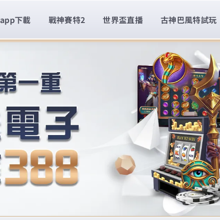
斷更新2020最新的線上av電影，推薦數以千計的免費色情影片每日更新將為
Usdt娛樂城用匠心精神