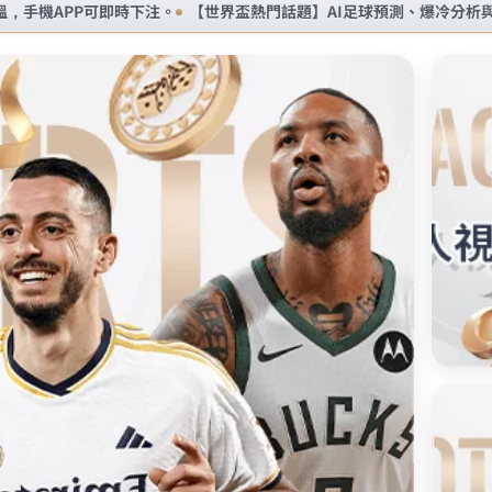
百家，但真正能將匠心精神融入每一個細節的，唯有
Usdt娛樂
配色美學、客服回應的字字斟酌，到後台出金系統的微秒級優
以打造行業藝術品的標準來自我要求，我們深信，只有將玩家的
能在歲月的洗禮中屹立不搖，我們不斷引進最新的互動科技與最
遊戲，旨在為您呈現一個無可挑剔的數位博弈殿堂，選擇Usdt娛
負的博弈，更是一場高規格的感官奢華享受。
n娛樂城讓您的體育熱血轉化為真實財