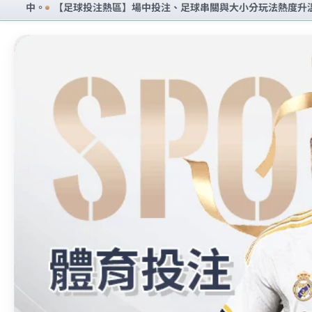
市面上的娛樂城千
城
，從遊戲界面的
作
admin
化，營運團隊始終
者
發
2026 年 7 月 4 日
體驗做到極致，才
佈
分
Usdt娛樂城
受歡迎的熱門IP
日
類
城，不只是一場勝
期:
文
上一篇文章
章
迎戰全球頂級聯賽，GoFu
上
一
導
篇
覽
文