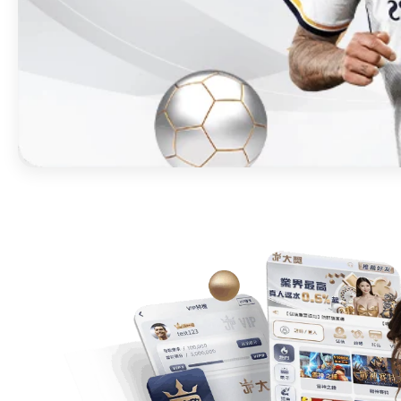
下一篇文章
章:
全網最高賠率，Usdt娛樂
下
一
篇
文
章:
彙整
2026 年 7 月
2026 年 6 月
2026 年 5 月
2026 年 4 月
2026 年 3 月
2026 年 2 月
2026 年 1 月
2025 年 12 月