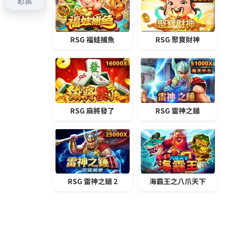
彙整
2026 年 8 月
2026 年 7 月
2026 年 6 月
2026 年 5 月
2026 年 4 月
2026 年 3 月
2026 年 2 月
2026 年 1 月
2025 年 12 月
2025 年 11 月
2025 年 10 月
2025 年 9 月
2025 年 8 月