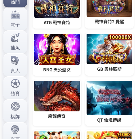
作
發
分
admin
2022 年 7 月 25 日
情色av
者
佈
類
日
期:
文
上一篇文章
章
色情網站為玩家提供各種各樣的投注
上
一
服務，讓用戶能够體驗良好遊戲氛圍
導
篇
覽
文
章:
下一篇文章
情色網站以專業、親切的態度解，讓
下
一
每位玩家有賓至如歸的感覺
篇
文
章: