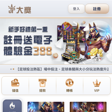
GoFun娛樂城資訊網站
av網站給予玩家無與倫比尊貴
體驗，是最值得信賴好選擇
av網站
給大家帶來了遊戲大全，玩家可在遊戲中體驗
獨特的玩法與趣味，鍛煉你的大腦思維模式，經典的
戰鬥與PK玩法，全部是百分百的真人玩家線上PK
的，讓玩家可以線上感受更多的樂趣，3D的場景環繞
顯得更加的逼真有致，智慧一鍵隨機配桌，數萬人同
台對決，極速開場，不用等候，享受精彩刺激的博弈
感，av網站可滿足不同類型的玩家讓你愛不釋手。