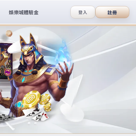
您帶來更多樂趣和愉悅，讓您宛如置身人間天堂，心靈徹底的釋放，
搜
搜
尋
尋
關
鍵
字: