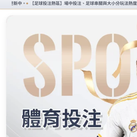
情色網站
致力打造
資源片庫，提供海
作
admin
偷拍等影片任你選
者
發
2023 年 2 月 28 日
要是您想看的影片
佈
分
Usdt娛樂城
看。
日
類
期:
文
上一篇文章
章
色情網站專注大家看電影的體
上
一
導
篇
覽
文
下一篇文章
章: