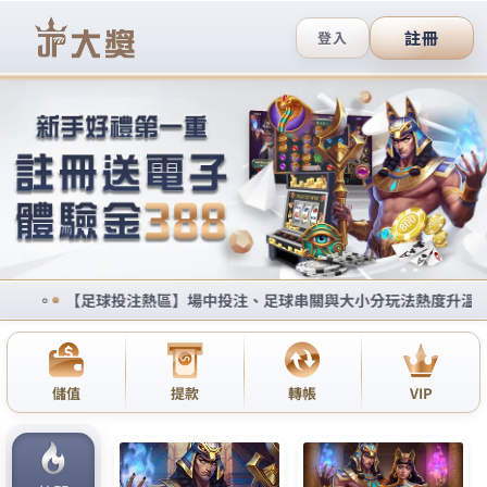
GoFun娛樂城資訊網站
情色網站給予玩家彷佛置身於
現場的絕妙體驗
情色網站
是一家專業大型的大樂透號碼平台，擁有全
世界最齊全的遊戲種類，為您提供最新官方網站，超
專業的技術和經營團隊，希望可以通過提供優秀的產
品和優質的服務來給客戶帶來最佳的線上娛樂體驗，
情色網站以多年的線娛樂場經驗積累了優質聲譽和雄
厚實力，為廣大玩家提供新穎豐富的優惠活動。