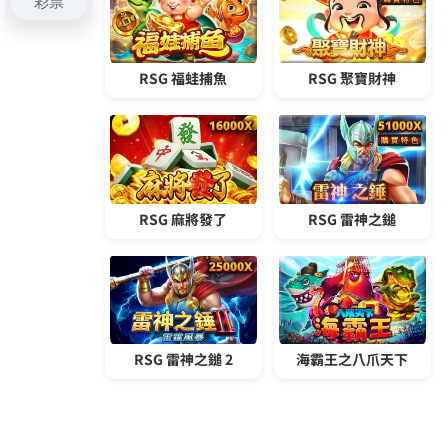
一
玩家投注
篇
文
章:
彙整
2026 年 7 月
2026 年 6 月
2026 年 5 月
2026 年 4 月
2026 年 3 月
2026 年 2 月
2026 年 1 月
2025 年 12 月
2025 年 11 月