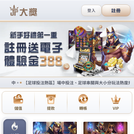
GoFun娛樂城資訊網站
小投資大回報，Usdt娛樂城教
你如何用小錢搏大驚喜
誰說玩娛樂城需要腰纏萬貫？在
Usdt娛樂城
，我們歡
迎每一位熱愛生活的小資族，這裡有許多低門檻、高
回報的經典遊戲，只需幾塊錢就能啟動驚人的連線大
獎，搭配平台不定期贈送的超值體驗金，讓你用最低
的成本，撬動最高的收益，聰明人的娛樂哲學，就是
來Usdt娛樂城用小錢創造大驚喜！平台堅持公開透明
的高回報率（RTP）標準，搭配全自動、免審核的極