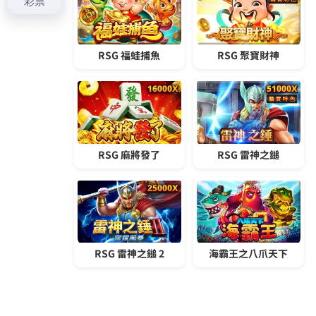
文
章:
彙整
2026 年 8 月
2026 年 7 月
2026 年 6 月
2026 年 5 月
2026 年 4 月
2026 年 3 月
2026 年 2 月
2026 年 1 月
2025 年 12 月
2025 年 11 月
2025 年 10 月