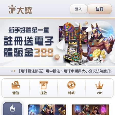
GoFun娛樂城資訊網站
全球化娛樂視野，GoFun娛樂
城足不出戶玩遍世界頂級賭場
想要感受摩納哥的奢華、澳門的狂熱與拉斯維加斯的
迷幻嗎？
GoFun娛樂城
將這些世界頂級博弈聖地的精
華，完美濃縮在您的螢幕之中，我們與全球數十家一
線遊戲開發商達成戰略合作，實時同步歐美、亞洲最
新潮流玩法，不管是極具異國風情的輪盤、骰寶，還
是富含東方智慧的龍虎鬥、廿一點，你都能在這裡找
到最地道的呈現，我們用最高規格的音效與畫質，打