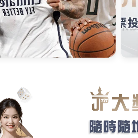
己一個變富的機會