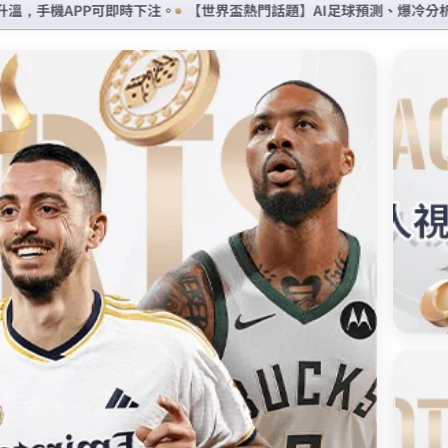
卻苦於沒有展現的舞台
？Usdt娛樂城
棋牌專區不定期舉辦各類
州撲克大賽、麻將爭霸賽等熱門項目，無論是零門檻的免費體驗
的高額獎金賽，都為您提供了與各路大師同場競技的絕佳機會，
的防作弊技術與專業的賽事裁判系統，確保比賽在絕對公平的環
，你可以通過層層突圍，贏取高達百萬的冠軍獎勵與象徵榮譽的
t娛樂城是智者的樂園，快來這裡點燃你的鬥志，用實力證明你才
娛樂城足不出戶玩遍世界頂級賭場