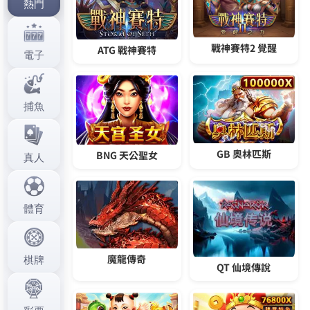
作
發
分
admin
2024 年 3 月 16 日
Usdt娛樂城
者
佈
類
日
期:
文
上一篇文章
章
色情網站讓玩家親身感受忍者的驚險
上
一
世界
導
篇
覽
文
章:
下一篇文章
情色網站多種線上遊戲供您選擇，讓
下
一
玩家彷如身在其中現場實況下注
篇
文